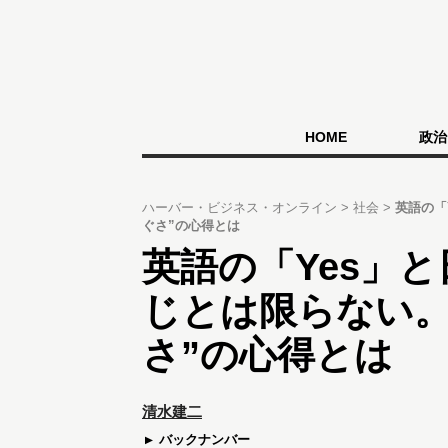
HOME
政治
ハーバー・ビジネス・オンライン
社会
英語の「
ぐさ”の心得とは
英語の「Yes」
じとは限らない。
さ”の心得とは
清水建二
バックナンバー