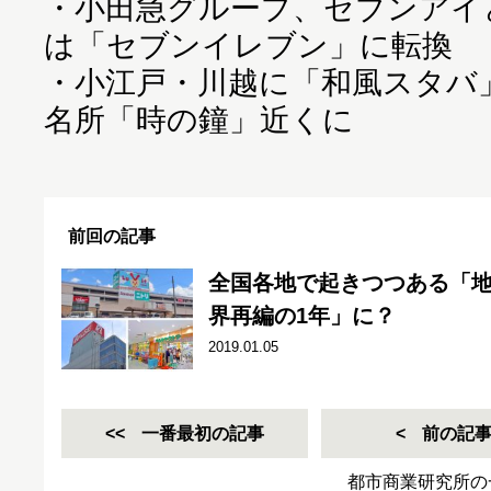
・
小田急グループ、セブンアイ
は「セブンイレブン」に転換
・
小江戸・川越に「和風スタバ」
名所「時の鐘」近くに
前回の記事
全国各地で起きつつある「地
界再編の1年」に？
2019.01.05
一番最初の記事
前の記
都市商業研究所の