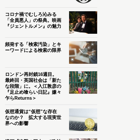
コロナ禍でむしろ沁みる
「全員悪人」の祭典。映画
『ジェントルメン』の魅力
頻発する「検索汚染」とキ
ーワードによる検索の限界
ロンドン再封鎖16週目。
最終回・英国社会は「新た
な段階」に。＜入江敦彦の
『足止め喰らい日記』嫌々
乍らReturns＞
仮想通貨は“仮想”な存在
なのか？ 拡大する現実世
界への影響