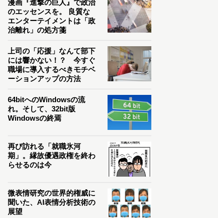
漫画『進撃の巨人』で政治
のエッセンスを。 良質な
エンターテイメントは「政
治離れ」の処方箋
上司の「応援」なんて部下
には響かない！？ 今すぐ
職場に導入するべきモチベ
ーションアップの方法
64bitへのWindowsの流
れ。そして、32bit版
Windowsの終焉
再び訪れる「就職氷河
期」。縁故優遇政権を終わ
らせるのは今
微表情研究の世界的権威に
聞いた、AI表情分析技術の
展望