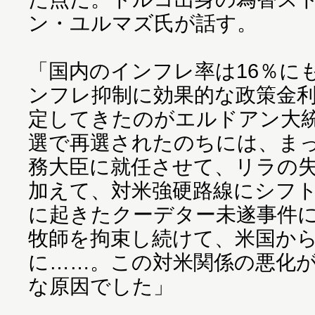
ン・ユルマズ氏が話す。
「国内のインフレ率は16％に
ンフレ抑制に効果的な政策金
定してきたのがエルドアン大統領
選で再選されたのちには、ま
務大臣に就任させて、リラの
加えて、対米強硬路線にシフト
に起きたクーデター未遂事件
牧師を拘束し続けて、米国か
に……。この対米関係の悪化が
な原因でした」