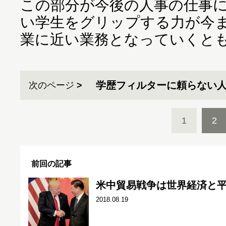
この部分が今後の人事の仕事
い学生をグリップする力が今
業に近い業務となっていくと
学歴フィルターに頼らない
次のページ
1
2
前回の記事
米中貿易戦争は世界経済と
2018.08.19