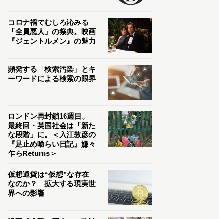
コロナ禍でむしろ沁みる
「全員悪人」の祭典。映画
『ジェントルメン』の魅力
頻発する「検索汚染」とキ
ーワードによる検索の限界
ロンドン再封鎖16週目。
最終回・英国社会は「新た
な段階」に。＜入江敦彦の
『足止め喰らい日記』嫌々
乍らReturns＞
仮想通貨は“仮想”な存在
なのか？ 拡大する現実世
界への影響