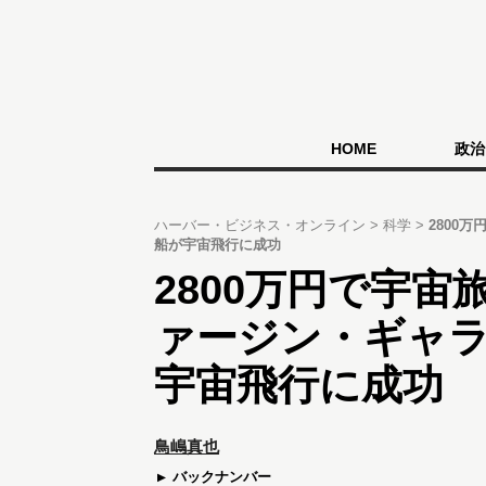
HOME
政治
ハーバー・ビジネス・オンライン
科学
2800
船が宇宙飛行に成功
2800万円で宇宙
ァージン・ギャ
宇宙飛行に成功
鳥嶋真也
バックナンバー