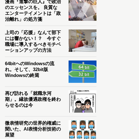
漫画『進撃の巨人』で政治
のエッセンスを。 良質な
エンターテイメントは「政
治離れ」の処方箋
上司の「応援」なんて部下
には響かない！？ 今すぐ
職場に導入するべきモチベ
ーションアップの方法
64bitへのWindowsの流
れ。そして、32bit版
Windowsの終焉
再び訪れる「就職氷河
期」。縁故優遇政権を終わ
らせるのは今
微表情研究の世界的権威に
聞いた、AI表情分析技術の
展望