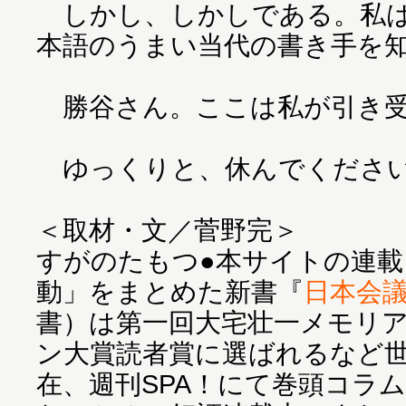
しかし、しかしである。私は
本語のうまい当代の書き手を
勝谷さん。ここは私が引き受
ゆっくりと、休んでくださ
＜取材・文／菅野完＞
すがのたもつ●本サイトの連載
動」をまとめた新書『
日本会
書）は第一回大宅壮一メモリ
ン大賞読者賞に選ばれるなど
在、週刊SPA！にて巻頭コラ