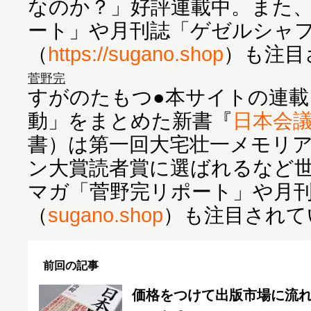
なのか？」好評連載中。また
ート」や月刊誌「ゲゼルシャ
（
https://sugano.shop
）も注目
菅野完
すがのたもつ●本サイトの連載
動」をまとめた新書『
日本会
書）は第一回大宅壮一メモリ
ン大賞読者賞に選ばれるなど
マガ「菅野完リポート」や月
（
sugano.shop
）も注目されて
前回の記事
価格をつけて出版市場に流