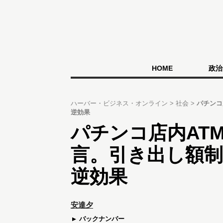
HOME
政治
ハーバー・ビジネス・オンライン
社会
パチンコ
逆効果
パチンコ店内AT
言。引き出し額制
逆効果
安達夕
バックナンバー