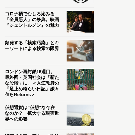
コロナ禍でむしろ沁みる
「全員悪人」の祭典。映画
『ジェントルメン』の魅力
頻発する「検索汚染」とキ
ーワードによる検索の限界
ロンドン再封鎖16週目。
最終回・英国社会は「新た
な段階」に。＜入江敦彦の
『足止め喰らい日記』嫌々
乍らReturns＞
仮想通貨は“仮想”な存在
なのか？ 拡大する現実世
界への影響