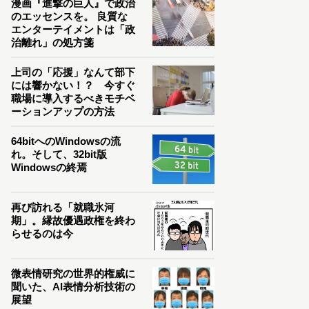
漫画『進撃の巨人』で政治
のエッセンスを。 良質な
エンターテイメントは「政
治離れ」の処方箋
上司の「応援」なんて部下
には響かない！？ 今すぐ
職場に導入するべきモチベ
ーションアップの方法
64bitへのWindowsの流
れ。そして、32bit版
Windowsの終焉
再び訪れる「就職氷河
期」。縁故優遇政権を終わ
らせるのは今
微表情研究の世界的権威に
聞いた、AI表情分析技術の
展望