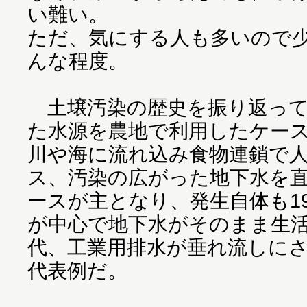
い難い。
ただ、気にする人も多いので
んな程度。
土壌汚染の歴史を振り返って
た水源を農地で利用したケー
川や海に流れ込み食物連鎖で
ス、汚染の広がった地下水を
ースが主となり、発生自体も195
が中心で地下水がそのまま生
代、工業用排水が垂れ流しに
代表例だ。