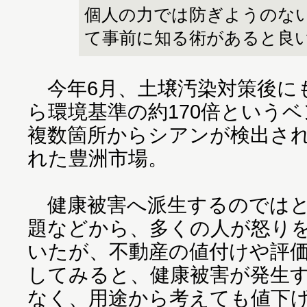
個人の力では防ぎようのな
て事前に知る術があると良
今年6月、土壌汚染対策後に
ら環境基準の約170倍という
複数箇所からシアンが検出さ
れた豊洲市場。
健康被害へ派生するのではと
題などから、多くの人が怒り
いたが、不動産の値付けや評
してみると、健康被害が発生
なく、用途から考えても値下