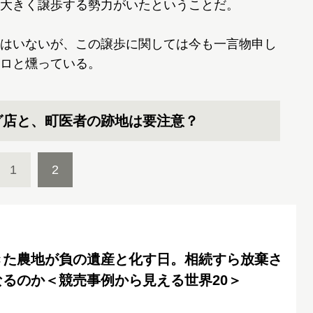
大きく譲歩する勢力がいたということだ。
はいないが、この譲歩に関しては今も一言物申し
ロと燻っている。
グ店と、町医者の跡地は要注意？
1
2
きた農地が負の遺産と化す日。相続すら放棄さ
るのか＜競売事例から見える世界20＞