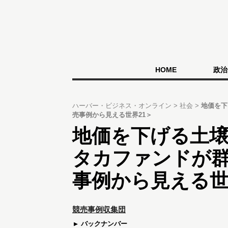
HOME
政治
ハーバー・ビジネス・オンライン
社会
地価を下
売事例から見える世界21＞
地価を下げる土
タカファンドが
事例から見える世
競売事例収集団
バックナンバー