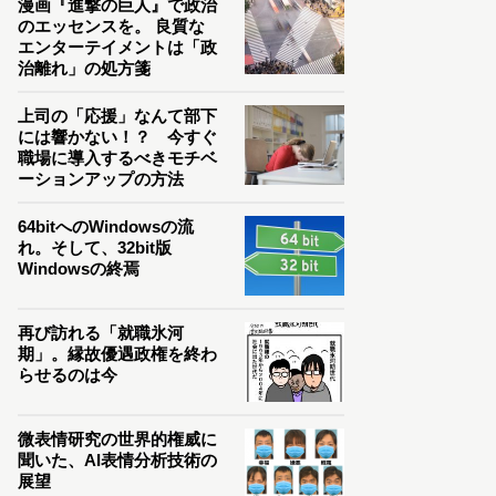
漫画『進撃の巨人』で政治
のエッセンスを。 良質な
エンターテイメントは「政
治離れ」の処方箋
上司の「応援」なんて部下
には響かない！？ 今すぐ
職場に導入するべきモチベ
ーションアップの方法
64bitへのWindowsの流
れ。そして、32bit版
Windowsの終焉
再び訪れる「就職氷河
期」。縁故優遇政権を終わ
らせるのは今
微表情研究の世界的権威に
聞いた、AI表情分析技術の
展望