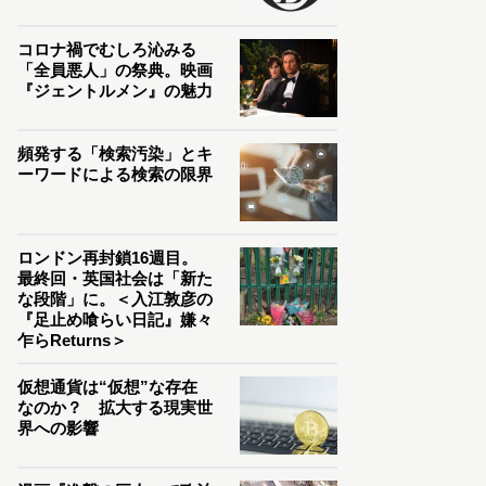
コロナ禍でむしろ沁みる
「全員悪人」の祭典。映画
『ジェントルメン』の魅力
頻発する「検索汚染」とキ
ーワードによる検索の限界
ロンドン再封鎖16週目。
最終回・英国社会は「新た
な段階」に。＜入江敦彦の
『足止め喰らい日記』嫌々
乍らReturns＞
仮想通貨は“仮想”な存在
なのか？ 拡大する現実世
界への影響