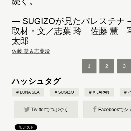
続く。
― SUGIZOが見たパレスチナ 
取材・文／志葉 玲 佐藤 慧 
太郎
佐藤 慧＆志葉玲
1
2
3
ハッシュタグ
LUNA SEA
SUGIZO
X JAPAN
パ
Twitterでつぶやく
Facebookで