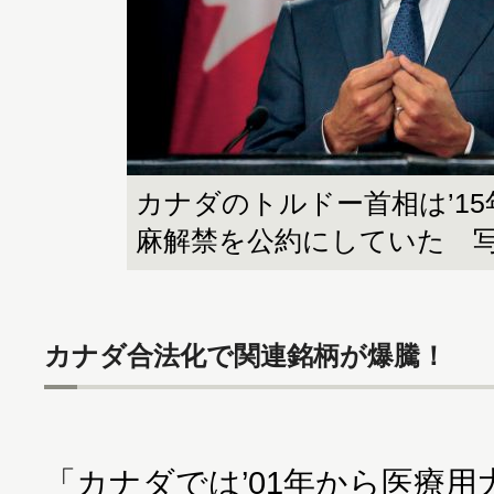
カナダのトルドー首相は’1
麻解禁を公約にしていた 
カナダ合法化で関連銘柄が爆騰！
「カナダでは’01年から医療