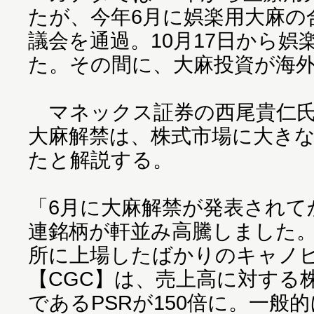
たが、今年6月に娯楽用大麻の
議会を通過。10月17日から
た。その間に、大麻投資が海
マネックス証券の西尾貴仁氏
大麻解禁は、株式市場に大き
たと解説する。
「6月に大麻解禁が発表されて
連銘柄が軒並み高騰しました。
所に上場したばかりのキャノ
【CGC】は、売上高に対する
であるPSRが150倍に。一般