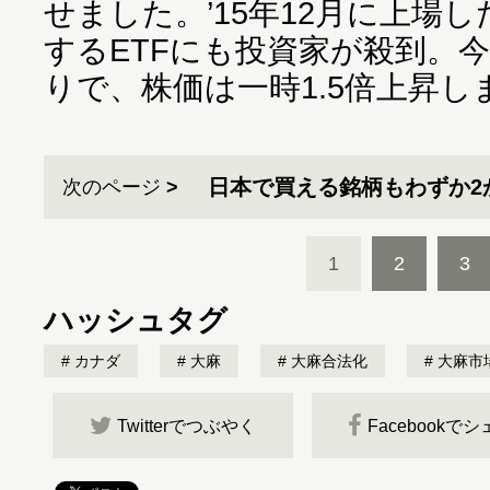
せました。’15年12月に上場
するETFにも投資家が殺到。
りで、株価は一時1.5倍上昇
日本で買える銘柄もわずか2
次のページ
1
2
3
ハッシュタグ
カナダ
大麻
大麻合法化
大麻市
Twitterでつぶやく
Facebookで