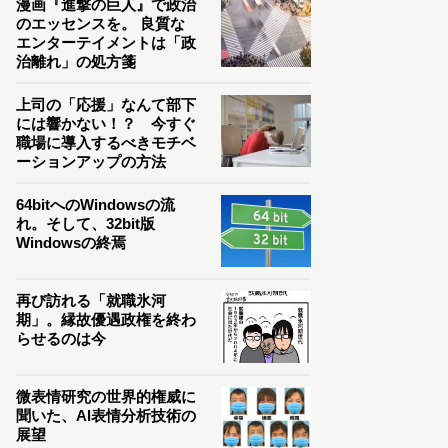
漫画『進撃の巨人』で政治
のエッセンスを。 良質な
エンターテイメントは「政
治離れ」の処方箋
上司の「応援」なんて部下
には響かない！？ 今すぐ
職場に導入するべきモチベ
ーションアップの方法
64bitへのWindowsの流
れ。そして、32bit版
Windowsの終焉
再び訪れる「就職氷河
期」。縁故優遇政権を終わ
らせるのは今
微表情研究の世界的権威に
聞いた、AI表情分析技術の
展望