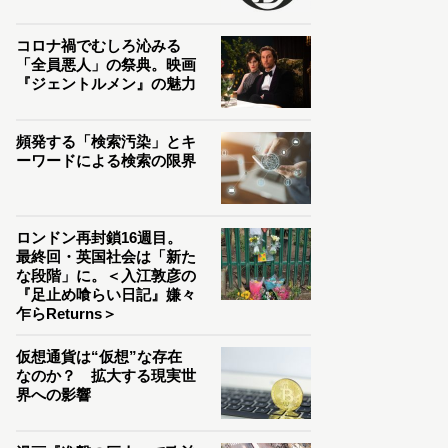
コロナ禍でむしろ沁みる
「全員悪人」の祭典。映画
『ジェントルメン』の魅力
頻発する「検索汚染」とキ
ーワードによる検索の限界
ロンドン再封鎖16週目。
最終回・英国社会は「新た
な段階」に。＜入江敦彦の
『足止め喰らい日記』嫌々
乍らReturns＞
仮想通貨は“仮想”な存在
なのか？ 拡大する現実世
界への影響