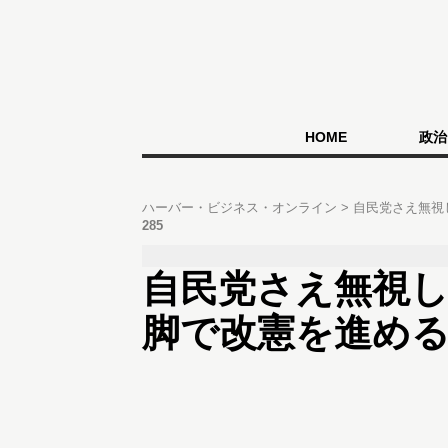
HOME
政治
ハーバー・ビジネス・オンライン
自民党さえ無視
285
自民党さえ無視
脚で改憲を進め