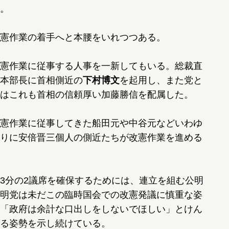
。
憲作業の着手へと本腰をいれつつある。
憲作業に従事する人事を一新してもいる。総裁直
本部長に首相側近の
下村博文
を起用し、また党と
はこれも首相の信頼厚い加藤勝信を配属した。
憲作業に従事してきた船田元や中谷元などいわゆ
りに安倍晋三個人の側近たちが改憲作業を進める
3分の2議席を確保するためには、連立を組む公明
明党は未だこの臨時国会での改憲発議に慎重な姿
「政府は余計な口出しをしないでほしい」とけん
る姿勢を示し続けている。