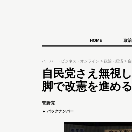
HOME
政治
ハーバー・ビジネス・オンライン
政治・経済
自
自民党さえ無視
脚で改憲を進め
菅野完
バックナンバー