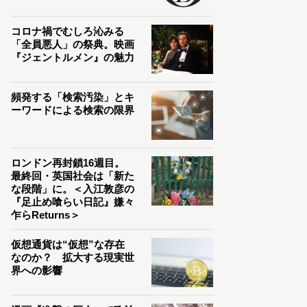
コロナ禍でむしろ沁みる
「全員悪人」の祭典。映画
『ジェントルメン』の魅力
頻発する「検索汚染」とキ
ーワードによる検索の限界
ロンドン再封鎖16週目。
最終回・英国社会は「新た
な段階」に。＜入江敦彦の
『足止め喰らい日記』嫌々
乍らReturns＞
仮想通貨は“仮想”な存在
なのか？ 拡大する現実世
界への影響