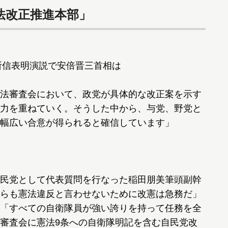
法改正推進本部」
所信表明演説で安倍晋三首相は
法審査会において、政党が具体的な改正案を示す
力を重ねていく。そうした中から、与党、野党と
幅広い合意が得られると確信しています」
民党として代表質問を行なった稲田朋美筆頭副幹
らも憲法違反と言わせないために改憲は急務だ」
「すべての自衛隊員が強い誇りを持って任務を全
審査会に憲法9条への自衛隊明記を含む自民党改