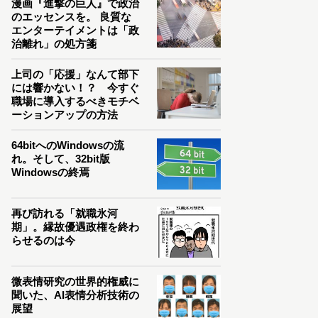
漫画『進撃の巨人』で政治
のエッセンスを。 良質な
エンターテイメントは「政
治離れ」の処方箋
上司の「応援」なんて部下
には響かない！？ 今すぐ
職場に導入するべきモチベ
ーションアップの方法
64bitへのWindowsの流
れ。そして、32bit版
Windowsの終焉
再び訪れる「就職氷河
期」。縁故優遇政権を終わ
らせるのは今
微表情研究の世界的権威に
聞いた、AI表情分析技術の
展望