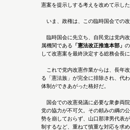
憲案を提示しする考えを改めて示した
いま、政権は、この臨時国会での改
臨時国会に先立ち、自民党は党内改
属機関である
「憲法改正推進本部」
の
して改憲案を最終決定する総務会長に
これで党内改憲作業からは、長年改
る「憲法族」が完全に排除され、代わ
体制ができあがった格好だ。
国会での改憲発議に必要な衆参両院
党の協力が不可欠。その頼みの綱の公
勢を崩しておらず、山口那津男代表が
制するなど、重ねて慎重な対応を求め