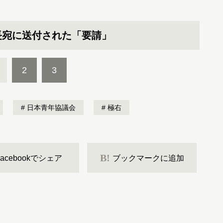
長宛に送付された「要請」
2
3
日本青年協議会
極右
B!
Facebookでシェア
ブックマークに追加