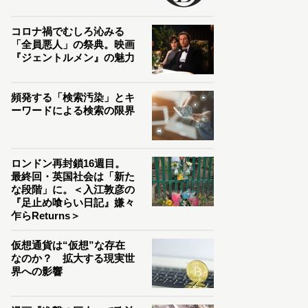
コロナ禍でむしろ沁みる
「全員悪人」の祭典。映画
『ジェントルメン』の魅力
頻発する「検索汚染」とキ
ーワードによる検索の限界
ロンドン再封鎖16週目。
最終回・英国社会は「新た
な段階」に。＜入江敦彦の
『足止め喰らい日記』嫌々
乍らReturns＞
仮想通貨は“仮想”な存在
なのか？ 拡大する現実世
界への影響