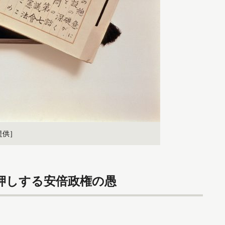
提供］
押しする安倍政権の愚