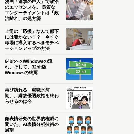
漫画『進撃の巨人』で政治
のエッセンスを。 良質な
エンターテイメントは「政
治離れ」の処方箋
上司の「応援」なんて部下
には響かない！？ 今すぐ
職場に導入するべきモチベ
ーションアップの方法
64bitへのWindowsの流
れ。そして、32bit版
Windowsの終焉
再び訪れる「就職氷河
期」。縁故優遇政権を終わ
らせるのは今
微表情研究の世界的権威に
聞いた、AI表情分析技術の
展望