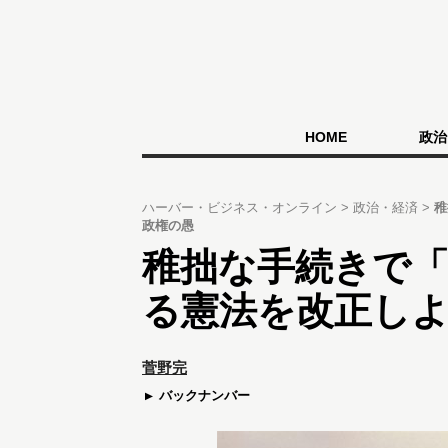
HOME
政治
ハーバー・ビジネス・オンライン
政治・経済
稚
政権の愚
稚拙な手続きで
る憲法を改正し
菅野完
バックナンバー