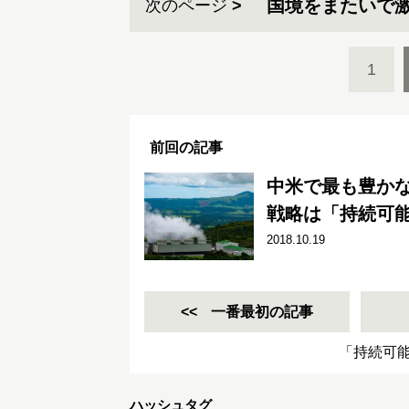
国境をまたいで
次のページ
1
前回の記事
中米で最も豊か
戦略は「持続可
2018.10.19
一番最初の記事
「持続可
ハッシュタグ