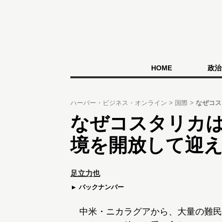
HOME
政治
ハーバー・ビジネス・オンライン
国際
なぜコス
なぜコスタリカ
境を開放して迎
足立力也
バックナンバー
中米・ニカラグアから、大量の難民