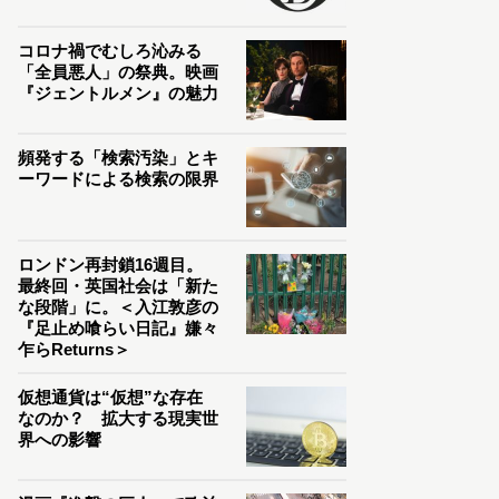
コロナ禍でむしろ沁みる
「全員悪人」の祭典。映画
『ジェントルメン』の魅力
頻発する「検索汚染」とキ
ーワードによる検索の限界
ロンドン再封鎖16週目。
最終回・英国社会は「新た
な段階」に。＜入江敦彦の
『足止め喰らい日記』嫌々
乍らReturns＞
仮想通貨は“仮想”な存在
なのか？ 拡大する現実世
界への影響