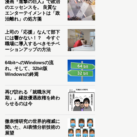
漫画『進撃の巨人』で政治
のエッセンスを。 良質な
エンターテイメントは「政
治離れ」の処方箋
上司の「応援」なんて部下
には響かない！？ 今すぐ
職場に導入するべきモチベ
ーションアップの方法
64bitへのWindowsの流
れ。そして、32bit版
Windowsの終焉
再び訪れる「就職氷河
期」。縁故優遇政権を終わ
らせるのは今
微表情研究の世界的権威に
聞いた、AI表情分析技術の
展望