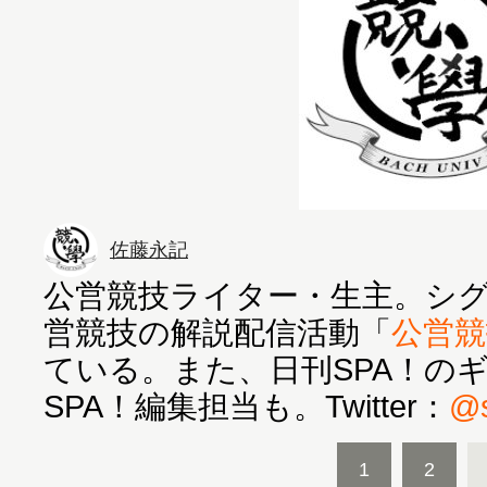
佐藤永記
公営競技ライター・生主。シグナ
営競技の解説配信活動「
公営競
ている。また、日刊SPA！の
SPA！編集担当も。Twitter：
@s
1
2