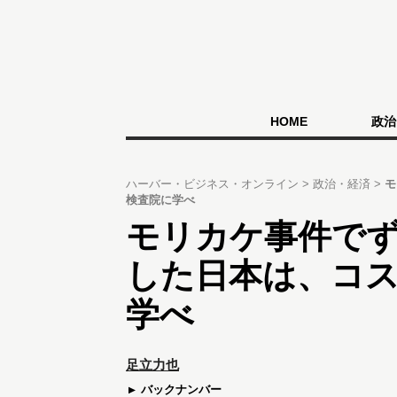
HOME
政治
ハーバー・ビジネス・オンライン
政治・経済
モ
検査院に学べ
モリカケ事件で
した日本は、コ
学べ
足立力也
バックナンバー