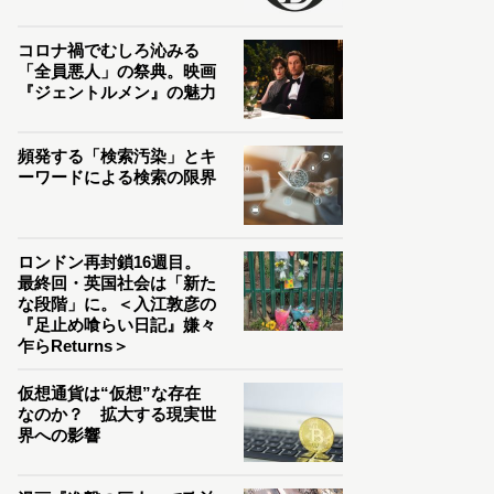
コロナ禍でむしろ沁みる
「全員悪人」の祭典。映画
『ジェントルメン』の魅力
頻発する「検索汚染」とキ
ーワードによる検索の限界
ロンドン再封鎖16週目。
最終回・英国社会は「新た
な段階」に。＜入江敦彦の
『足止め喰らい日記』嫌々
乍らReturns＞
仮想通貨は“仮想”な存在
なのか？ 拡大する現実世
界への影響