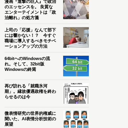
漫画『進撃の巨人』で政治
のエッセンスを。 良質な
エンターテイメントは「政
治離れ」の処方箋
上司の「応援」なんて部下
には響かない！？ 今すぐ
職場に導入するべきモチベ
ーションアップの方法
64bitへのWindowsの流
れ。そして、32bit版
Windowsの終焉
再び訪れる「就職氷河
期」。縁故優遇政権を終わ
らせるのは今
微表情研究の世界的権威に
聞いた、AI表情分析技術の
展望