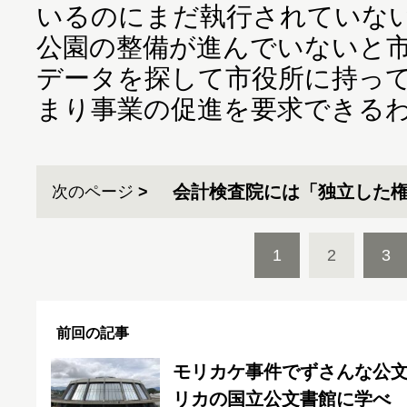
いるのにまだ執行されていな
公園の整備が進んでいないと
データを探して市役所に持っ
まり事業の促進を要求できる
会計検査院には「独立した
次のページ
1
2
3
前回の記事
モリカケ事件でずさんな公
リカの国立公文書館に学べ