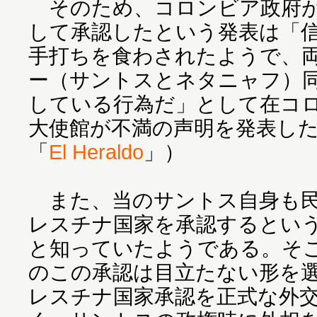
そのため、コロンビア政府が
して承認したという発表は「
手打ちを食わされたようで、
ー（サントスとネタニャフ）
している行為だ」として在コ
大使館が不満の声明を発表し
「
El Heraldo
」）
また、当のサントス自身も民
レスチナ国家を承認するとい
と知っていたようである。そ
のこの承認は目立たない形を
レスチナ国家承認を正式な外