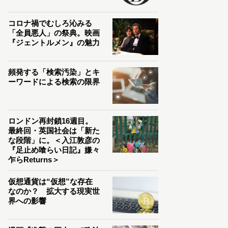
コロナ禍でむしろ沁みる
「全員悪人」の祭典。映画
『ジェントルメン』の魅力
頻発する「検索汚染」とキ
ーワードによる検索の限界
ロンドン再封鎖16週目。
最終回・英国社会は「新た
な段階」に。＜入江敦彦の
『足止め喰らい日記』嫌々
乍らReturns＞
仮想通貨は“仮想”な存在
なのか？ 拡大する現実世
界への影響