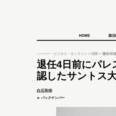
HOME
政治
ハーバー・ビジネス・オンライン
国際
退任4日
退任4日前にパレ
認したサントス
白石和幸
バックナンバー