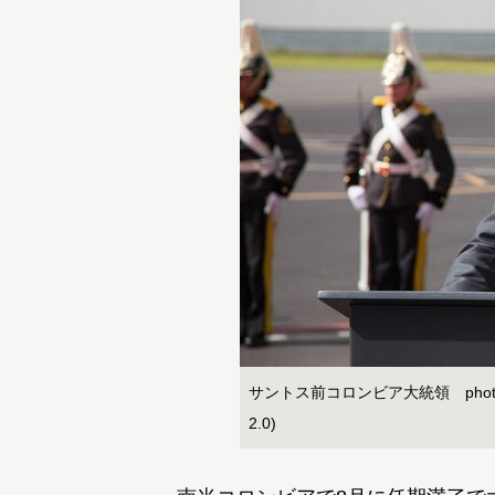
サントス前コロンビア大統領 photo by Canc
2.0)