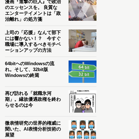
漫画『進撃の巨人』で政治
のエッセンスを。 良質な
エンターテイメントは「政
治離れ」の処方箋
上司の「応援」なんて部下
には響かない！？ 今すぐ
職場に導入するべきモチベ
ーションアップの方法
64bitへのWindowsの流
れ。そして、32bit版
Windowsの終焉
再び訪れる「就職氷河
期」。縁故優遇政権を終わ
らせるのは今
微表情研究の世界的権威に
聞いた、AI表情分析技術の
展望