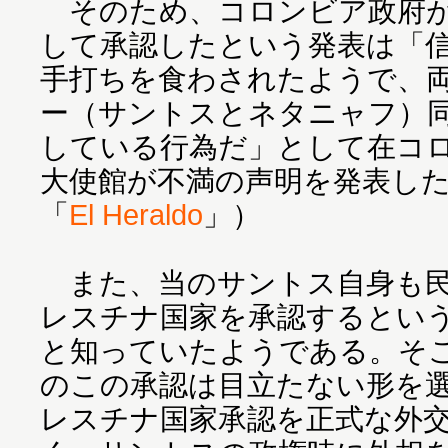
そのため、コロンビア政府が
して承認したという発表は「
手打ちを食わされたようで、
ー（サントスとネタニャフ）
している行為だ」として在コ
大使館が不満の声明を発表し
「
El Heraldo
」）
また、当のサントス自身も民
レスチナ国家を承認するとい
と知っていたようである。そ
のこの承認は目立たない形を
レスチナ国家承認を正式な外