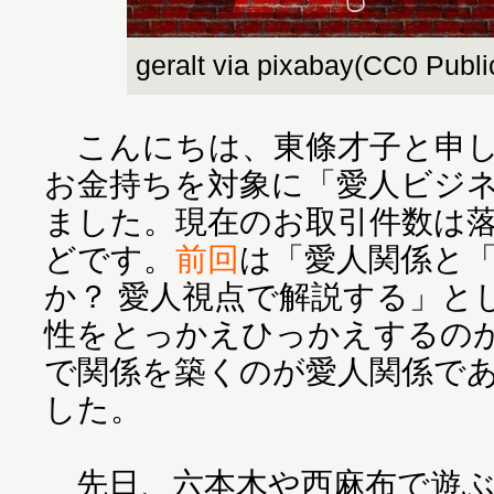
geralt via pixabay(CC0 Publ
こんにちは、東條才子と申し
お金持ちを対象に「愛人ビジ
ました。現在のお取引件数は落
どです。
前回
は「愛人関係と
か？ 愛人視点で解説する」と
性をとっかえひっかえするの
で関係を築くのが愛人関係で
した。
先日、六本木や西麻布で遊ぶ