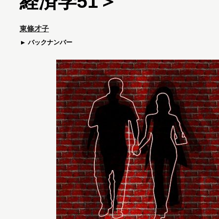
経済学51＞
東條才子
バックナンバー