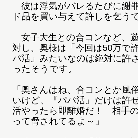
彼は浮気がバレるたびに謝罪
ド品を買い与えて許しを乞う
女子大生との合コンなど、遊
対し、奥様は「今回は50万で
パ活』みたいなのは絶対に許
ったそうです。
「奥さんはね、合コンとか風
いけど、『パパ活』だけは許
活やったら即離婚だ！ 相手
って脅されてるよ～」