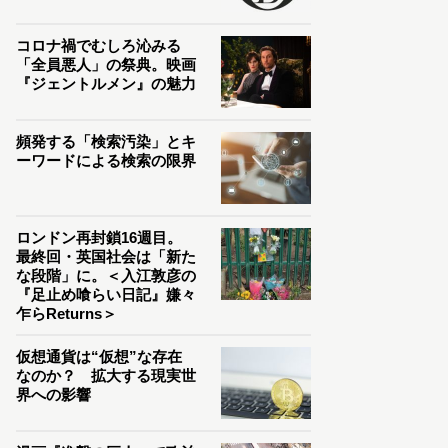
コロナ禍でむしろ沁みる
「全員悪人」の祭典。映画
『ジェントルメン』の魅力
頻発する「検索汚染」とキ
ーワードによる検索の限界
ロンドン再封鎖16週目。
最終回・英国社会は「新た
な段階」に。＜入江敦彦の
『足止め喰らい日記』嫌々
乍らReturns＞
仮想通貨は“仮想”な存在
なのか？ 拡大する現実世
界への影響