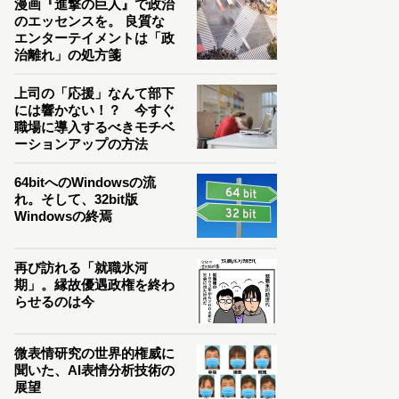
漫画『進撃の巨人』で政治
のエッセンスを。 良質な
エンターテイメントは「政
治離れ」の処方箋
上司の「応援」なんて部下
には響かない！？ 今すぐ
職場に導入するべきモチベ
ーションアップの方法
64bitへのWindowsの流
れ。そして、32bit版
Windowsの終焉
再び訪れる「就職氷河
期」。縁故優遇政権を終わ
らせるのは今
微表情研究の世界的権威に
聞いた、AI表情分析技術の
展望