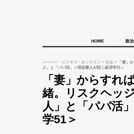
HOME
政治
ハーバー・ビジネス・オンライン
社会
「妻」か
人」と「パパ活」＜現役愛人が説く経済学51＞
「妻」からすれ
緒。リスクヘッ
人」と「パパ活
学51＞