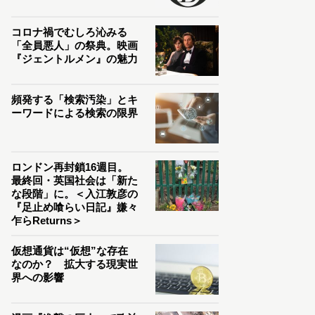
コロナ禍でむしろ沁みる
「全員悪人」の祭典。映画
『ジェントルメン』の魅力
頻発する「検索汚染」とキ
ーワードによる検索の限界
ロンドン再封鎖16週目。
最終回・英国社会は「新た
な段階」に。＜入江敦彦の
『足止め喰らい日記』嫌々
乍らReturns＞
仮想通貨は“仮想”な存在
なのか？ 拡大する現実世
界への影響