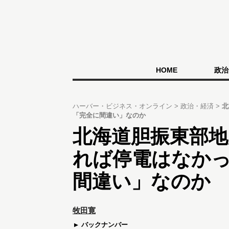
HOME
政治
ハーバー・ビジネス・オンライン
政治・経済
北
「完全に間違い」なのか
北海道胆振東部地
れば停電はなか
間違い」なのか
牧田寛
バックナンバー