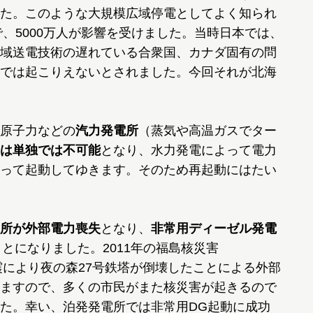
た。このような大規模広域停電としてよく知られ
で、5000万人が影響を受けました。当時日本では、
域送電技術の遅れている合衆国、カナダ固有の問
では起こりえないとされました。今回それが北海
原子力などの
汽力発電所
（蒸気や高温ガスでター
は単独では不可能
となり、水力発電によって電力
って起動してゆきます。そのため再起動にはたい
所が外部電力喪失
となり、
非常用ディーゼル発電
とになりました。2011年の福島核災害
ster)は、地震により夜の森27号鉄塔が倒壊したことによる外部
ますので、多くの市民がまた核災害が起きるので
た。幸い、泊発発電所では非常用DG起動に成功