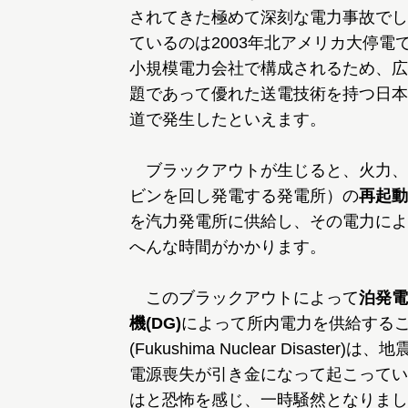
されてきた極めて深刻な電力事故でし
ているのは2003年北アメリカ大停電
小規模電力会社で構成されるため、広
題であって優れた送電技術を持つ日本
道で発生したといえます。
ブラックアウトが生じると、火力、
ビンを回し発電する発電所）の
再起動
を汽力発電所に供給し、その電力によ
へんな時間がかかります。
このブラックアウトによって
泊発電
機(DG)
によって所内電力を供給するこ
(Fukushima Nuclear Disa
電源喪失が引き金になって起こってい
はと恐怖を感じ、一時騒然となりまし