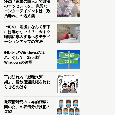
漫画『進撃の巨人』で政治
のエッセンスを。 良質な
エンターテイメントは「政
治離れ」の処方箋
上司の「応援」なんて部下
には響かない！？ 今すぐ
職場に導入するべきモチベ
ーションアップの方法
64bitへのWindowsの流
れ。そして、32bit版
Windowsの終焉
再び訪れる「就職氷河
期」。縁故優遇政権を終わ
らせるのは今
微表情研究の世界的権威に
聞いた、AI表情分析技術の
展望