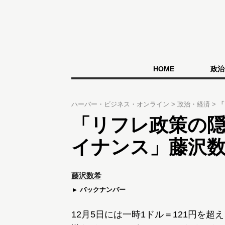
HOME
政治
ハーバー・ビジネス・オンライン
政治・経済
「
「リフレ政策の
イナンス」藤沢
藤沢数希
バックナンバー
12月5日には一時1ドル＝121円を