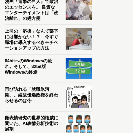
漫画『進撃の巨人』で政治
のエッセンスを。 良質な
エンターテイメントは「政
治離れ」の処方箋
上司の「応援」なんて部下
には響かない！？ 今すぐ
職場に導入するべきモチベ
ーションアップの方法
64bitへのWindowsの流
れ。そして、32bit版
Windowsの終焉
再び訪れる「就職氷河
期」。縁故優遇政権を終わ
らせるのは今
微表情研究の世界的権威に
聞いた、AI表情分析技術の
展望