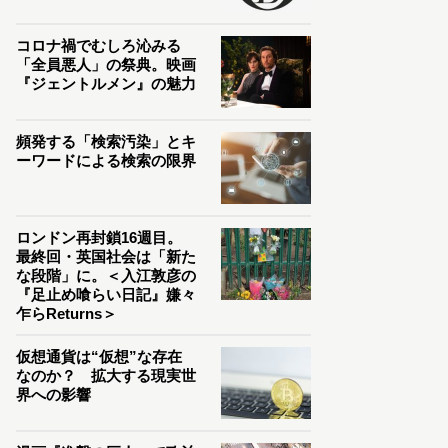
コロナ禍でむしろ沁みる
「全員悪人」の祭典。映画
『ジェントルメン』の魅力
頻発する「検索汚染」とキ
ーワードによる検索の限界
ロンドン再封鎖16週目。
最終回・英国社会は「新た
な段階」に。＜入江敦彦の
『足止め喰らい日記』嫌々
乍らReturns＞
仮想通貨は“仮想”な存在
なのか？ 拡大する現実世
界への影響