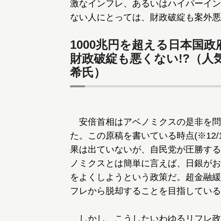
激なインフレ、あるいはハイパーイン
ない人にとっては、財政破綻も案外悪
1000兆円を超える日本国
財政破綻も悪くない!?（人
希氏）
安倍首相はアベノミクスの是非を問
た。この原稿を書いている時点(※12/
果は出ていないが、自民党が圧勝する
ノミクスとは簡単に言えば、日銀がお
をよくしようという政策だ。超金融緩
フレから脱却することを目指している
しかし、こうしたいわゆるリフレ政