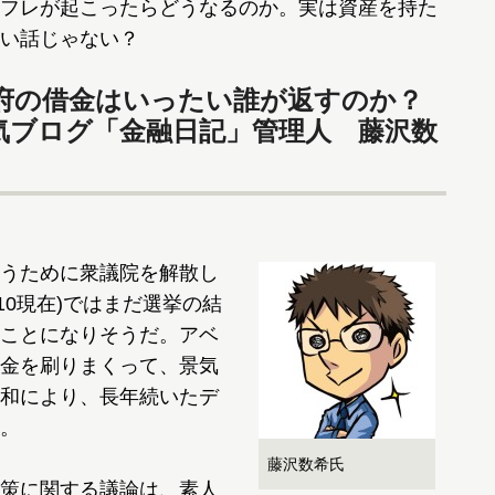
フレが起こったらどうなるのか。実は資産を持た
い話じゃない？
政府の借金はいったい誰が返すのか？
気ブログ「金融日記」管理人 藤沢数
うために衆議院を解散し
10現在)ではまだ選挙の結
ことになりそうだ。アベ
金を刷りまくって、景気
和により、長年続いたデ
。
藤沢数希氏
策に関する議論は、素人