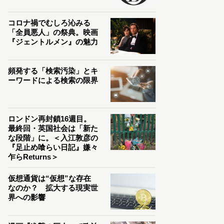
コロナ禍でむしろ沁みる
「全員悪人」の祭典。映画
『ジェントルメン』の魅力
頻発する「検索汚染」とキ
ーワードによる検索の限界
ロンドン再封鎖16週目。
最終回・英国社会は「新た
な段階」に。＜入江敦彦の
『足止め喰らい日記』嫌々
乍らReturns＞
仮想通貨は“仮想”な存在
なのか？ 拡大する現実世
界への影響