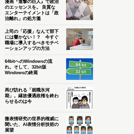
漫画『進撃の巨人』で政治
のエッセンスを。 良質な
エンターテイメントは「政
治離れ」の処方箋
上司の「応援」なんて部下
には響かない！？ 今すぐ
職場に導入するべきモチベ
ーションアップの方法
64bitへのWindowsの流
れ。そして、32bit版
Windowsの終焉
再び訪れる「就職氷河
期」。縁故優遇政権を終わ
らせるのは今
微表情研究の世界的権威に
聞いた、AI表情分析技術の
展望