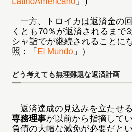
LatinoAmericano
」）
一方、トロイカは返済金の回
くとも70％が返済されるまで
シャ詣でが継続されることに
照：「
El Mundo
」）
どう考えても無理難題な返済計画
返済達成の見込みを立たせるに
専務理事
が以前から指摘して
負債の大幅な減免が必要だと