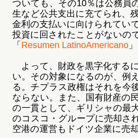
ついても、その10％は公務員
生など公共支出に充てられ、残
金利の支払いに向けられてい
投資に回されたことがないの
「
Resumen LatinoAmericano
」
よって、財政を黒字化するに
い。その対象になるのが、例
る。チプラス政権はそれを今
ならない。また、国有財産の
の一貫として、ギリシャの最
のコスコ・グループに売却され
空港の運営もドイツ企業に売