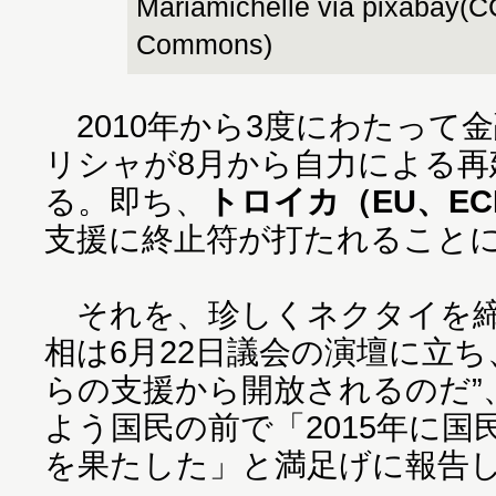
Mariamichelle via pixabay(C
Commons)
2010年から3度にわたって
リシャが8月から自力による再
る。即ち、
トロイカ（EU、EC
支援に終止符が打たれること
それを、珍しくネクタイを締
相は6月22日議会の演壇に立
らの支援から開放されるのだ”
よう国民の前で「2015年に
を果たした」と満足げに報告