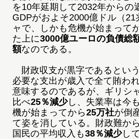
を10年延期して2032年から
GDPがおよそ2000億ドル（2
ャで、しかも危機が始まってか
た上に
3000億ユーロの負債総
額
なのである。
財政収支が黒字であるという
必要な支出が歳入で全て賄わ
意味するのであるが、ギリシャ
比べ
25％減少
し、失業率は今
機が始まってから
25万社
が倒
て姿を消している。財政難か
国民の平均収入も
38％減少
し