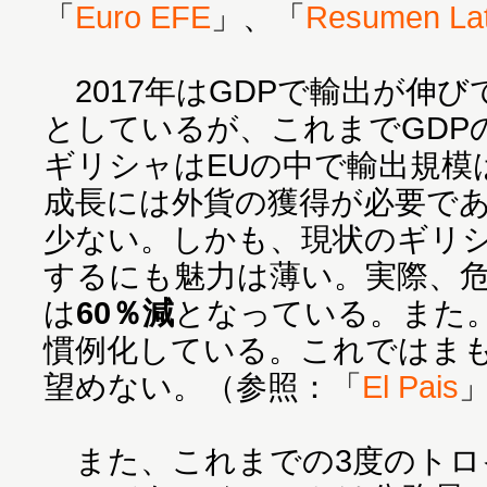
「
Euro EFE
」、「
Resumen Lat
2017年はGDPで輸出が伸び
としているが、これまでGDP
ギリシャはEUの中で輸出規模
成長には外貨の獲得が必要で
少ない。しかも、現状のギリ
するにも魅力は薄い。実際、
は
60％減
となっている。また
慣例化している。これではま
望めない。（参照：「
El Pais
また、これまでの3度のトロ