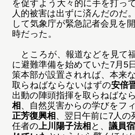
を促すよう大々的に手を打っ
人的被害は出ずに済んだのだ
して気象庁が緊急記者会見を開
時だった。
ところが、報道などを見て福
に避難準備を始めていた7月5
策本部が設置されれば、本来
取らねばならないはずの
安倍
出動の陣頭指揮を取らねばな
相
、自然災害からの学びをフ
正芳復興相
、翌日午前に7人の
任者の
上川陽子法相
と、
議員