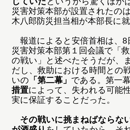
じていた
というから驚くほか
災害対策本部が設置されたのは
木八郎防災担当相が本部長に
報道によると安倍首相は、8
災害対策本部第１回会議で「救
の戦い」と述べたそうだが、
だし、救助における時間との
いの
「第二幕」
である。第一
措置
によって、失われる可能
実に保証することだった。
その戦いに挑まねばならな
が酒盛り
をしていたから、そ