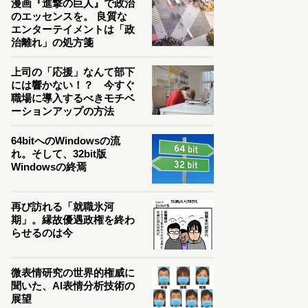
漫画『進撃の巨人』で政治
のエッセンスを。 良質な
エンターテイメントは「政
治離れ」の処方箋
上司の「応援」なんて部下
には響かない！？ 今すぐ
職場に導入するべきモチベ
ーションアップの方法
64bitへのWindowsの流
れ。そして、32bit版
Windowsの終焉
再び訪れる「就職氷河
期」。縁故優遇政権を終わ
らせるのは今
微表情研究の世界的権威に
聞いた、AI表情分析技術の
展望