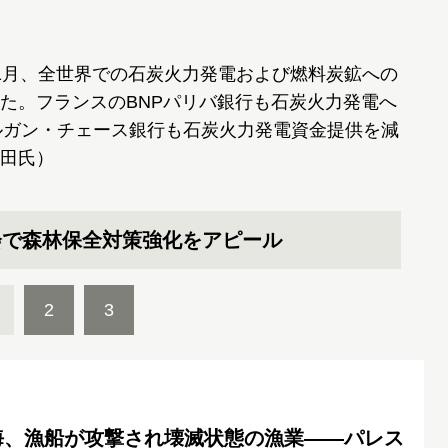
年11月、全世界での石炭火力発電および燃料炭鉱への
た。フランスのBNPパリバ銀行も石炭火力発電へ
ルガン・チェース銀行も石炭火力発電資金提供を減
田氏）
会で森林保全対策強化をアピール
2
3
海、漁船が攻撃され壊滅状態の漁業――パレス