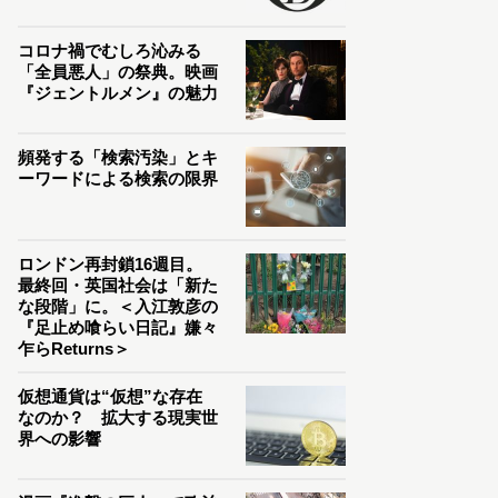
コロナ禍でむしろ沁みる
「全員悪人」の祭典。映画
『ジェントルメン』の魅力
頻発する「検索汚染」とキ
ーワードによる検索の限界
ロンドン再封鎖16週目。
最終回・英国社会は「新た
な段階」に。＜入江敦彦の
『足止め喰らい日記』嫌々
乍らReturns＞
仮想通貨は“仮想”な存在
なのか？ 拡大する現実世
界への影響