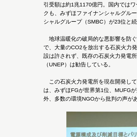
引受額は約1兆1170億円。国内では
クも、みずほファイナンシャルグルー
シャルグループ（SMBC）が23位と
地球温暖化の破局的な悪影響を防ぐ
で、大量のCO2を放出する石炭火力
設は許されず、既存の石炭火力発電所
（UNEP）は勧告している。
この石炭火力発電所を現在開発して
は、みずほFGが世界第1位、MUFG
外、多数の環境NGOから批判の声が