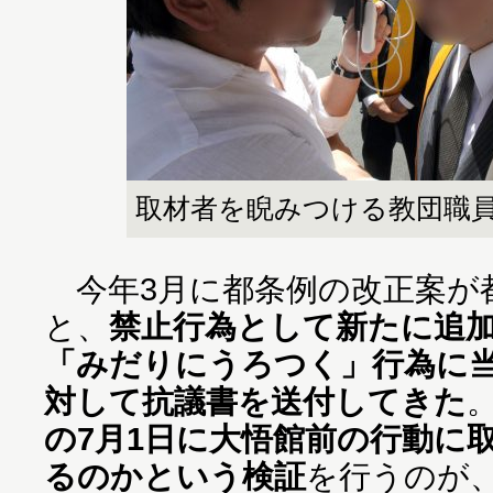
取材者を睨みつける教団職
今年3月に都条例の改正案が
と、
禁止行為として新たに追
「みだりにうろつく」行為に
対して抗議書を送付してきた
の7月1日に大悟館前の行動に
るのかという検証
を行うのが