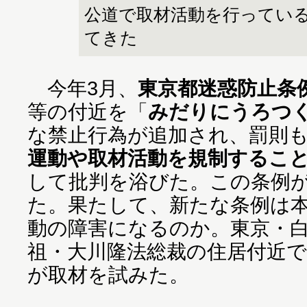
公道で取材活動を行ってい
てきた
今年3月、
東京都迷惑防止条
等の付近を「
みだりにうろつ
な禁止行為が追加され、罰則
運動や取材活動を規制するこ
して批判を浴びた。この条例が
た。果たして、新たな条例は
動の障害になるのか。東京・
祖・大川隆法総裁の住居付近で
が取材を試みた。