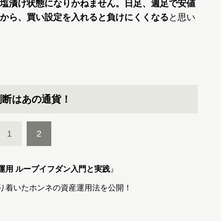
塩漬け状態になりかねません。日足、週足で安値
から、買い設定を入れると負けにくくなる
と思い
判断はあの通貨！
1
2
運用 ループイフダン入門と実践
』
どり着いたホンネの資産運用法を公開！