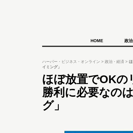
HOME
政治
ハーバー・ビジネス・オンライン
政治・経済
ほ
イミング」
ほぼ放置でOKの
勝利に必要なの
グ」