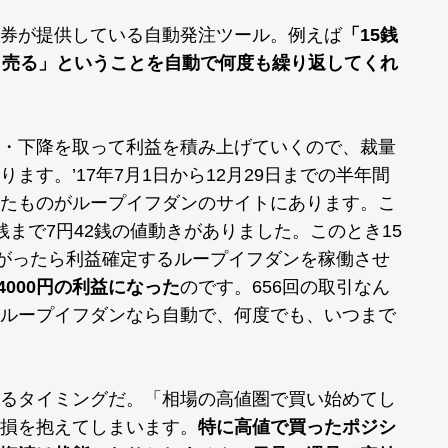
券が提供している自動発注ツール。例えば
「15銭
ら売る」ということを自動で何度も繰り返してくれ
・下降を取って利益を積み上げていくので、裁量
ます。’17年7月1日から12月29日までの半年間
たものがループイフダンのサイトにあります。こ
74銭まで7円42銭の値動きがありました。このとき15
上がったら利益確定するループイフダンを稼働させ
4000円の利益になった
のです。656回の取引なん
ループイフダンなら自動で、何度でも、いつまで
るタイミングだ。「相場の高値圏で買い始めてし
損を抱えてしまいます。
特に高値で買ったポジシ