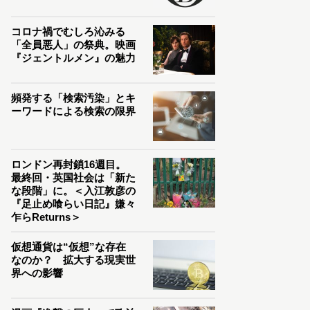
コロナ禍でむしろ沁みる
「全員悪人」の祭典。映画
『ジェントルメン』の魅力
頻発する「検索汚染」とキ
ーワードによる検索の限界
ロンドン再封鎖16週目。
最終回・英国社会は「新た
な段階」に。＜入江敦彦の
『足止め喰らい日記』嫌々
乍らReturns＞
仮想通貨は“仮想”な存在
なのか？ 拡大する現実世
界への影響