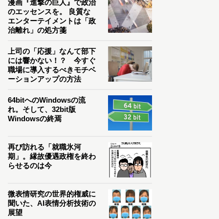
漫画『進撃の巨人』で政治
のエッセンスを。 良質な
エンターテイメントは「政
治離れ」の処方箋
上司の「応援」なんて部下
には響かない！？ 今すぐ
職場に導入するべきモチベ
ーションアップの方法
64bitへのWindowsの流
れ。そして、32bit版
Windowsの終焉
再び訪れる「就職氷河
期」。縁故優遇政権を終わ
らせるのは今
微表情研究の世界的権威に
聞いた、AI表情分析技術の
展望