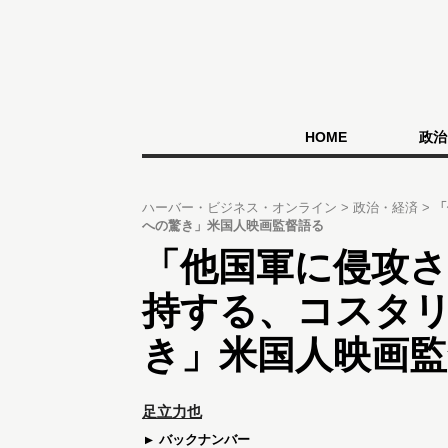
HOME
政治
ハーバー・ビジネス・オンライン
政治・経済
「
への驚き」米国人映画監督語る
「他国軍に侵攻
持する、コスタ
き」米国人映画監
足立力也
バックナンバー