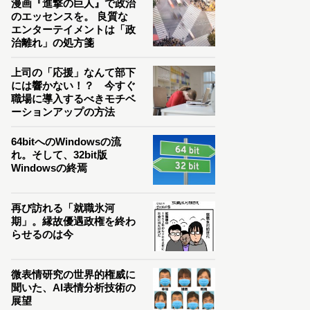
漫画『進撃の巨人』で政治
のエッセンスを。 良質な
エンターテイメントは「政
治離れ」の処方箋
上司の「応援」なんて部下
には響かない！？ 今すぐ
職場に導入するべきモチベ
ーションアップの方法
64bitへのWindowsの流
れ。そして、32bit版
Windowsの終焉
再び訪れる「就職氷河
期」。縁故優遇政権を終わ
らせるのは今
微表情研究の世界的権威に
聞いた、AI表情分析技術の
展望