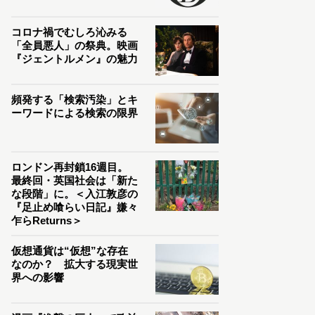
コロナ禍でむしろ沁みる
「全員悪人」の祭典。映画
『ジェントルメン』の魅力
頻発する「検索汚染」とキ
ーワードによる検索の限界
ロンドン再封鎖16週目。
最終回・英国社会は「新た
な段階」に。＜入江敦彦の
『足止め喰らい日記』嫌々
乍らReturns＞
仮想通貨は“仮想”な存在
なのか？ 拡大する現実世
界への影響