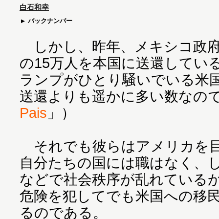
白石和幸
バックナンバー
しかし、昨年、メキシコ政府
の15万人を本国に送還してい
ランプがひとり騒いでいる米
送還よりも遥かに多い数なの
Pais
」）
それでも彼らはアメリカを目
自分たちの国には職はなく、
などで社会秩序が乱れている
危険を犯してでも米国への移
るのである。