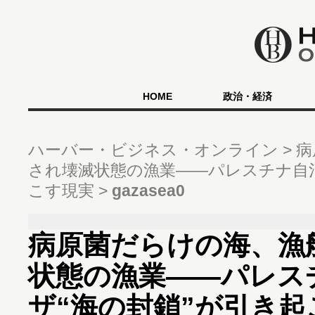
HOME
政治・経済
ハーバー・ビジネス・オンライン
病
され壊滅状態の漁業――パレスチナ自治
こす現実
gazasea0
病原菌だらけの海、漁
状態の漁業――パレス
ザ“海の封鎖”が引き起