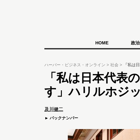
HOME
政治
ハーバー・ビジネス・オンライン
社会
「私は日
「私は日本代表
す」ハリルホジ
及川健二
バックナンバー