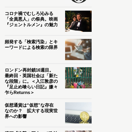
コロナ禍でむしろ沁みる
「全員悪人」の祭典。映画
『ジェントルメン』の魅力
頻発する「検索汚染」とキ
ーワードによる検索の限界
ロンドン再封鎖16週目。
最終回・英国社会は「新た
な段階」に。＜入江敦彦の
『足止め喰らい日記』嫌々
乍らReturns＞
仮想通貨は“仮想”な存在
なのか？ 拡大する現実世
界への影響