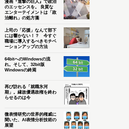
漫画『進撃の巨人』で政治
のエッセンスを。 良質な
エンターテイメントは「政
治離れ」の処方箋
上司の「応援」なんて部下
には響かない！？ 今すぐ
職場に導入するべきモチベ
ーションアップの方法
64bitへのWindowsの流
れ。そして、32bit版
Windowsの終焉
再び訪れる「就職氷河
期」。縁故優遇政権を終わ
らせるのは今
微表情研究の世界的権威に
聞いた、AI表情分析技術の
展望