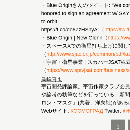
・Blue Originさんのツイート: “We continue
honored to sign an agreement w/ SKY Pe
to orbit.…
https://t.co/oo6ZzHShyA”（
https://tw
・Blue Origin | New Glenn（
https://w
・スペースXでの衛星打ち上げに関し
（
http://www.sjac.or.jp/common/pdf/
・宇宙・衛星事業 | スカパーJSAT株
（
https://www.sptvjsat.com/business/sa
鳥嶋真也
宇宙開発評論家。宇宙作家クラブ会員
や論考の執筆などを行っている。新聞
ロン・マスク』(共著、洋泉社)があ
Webサイト:
КОСМОГРАД
Twitter:
@K
1