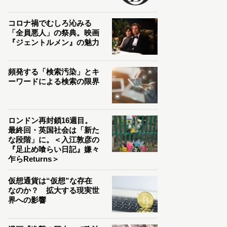
コロナ禍でむしろ沁みる
「全員悪人」の祭典。映画
『ジェントルメン』の魅力
頻発する「検索汚染」とキ
ーワードによる検索の限界
ロンドン再封鎖16週目。
最終回・英国社会は「新た
な段階」に。＜入江敦彦の
『足止め喰らい日記』嫌々
乍らReturns＞
仮想通貨は“仮想”な存在
なのか？ 拡大する現実世
界への影響