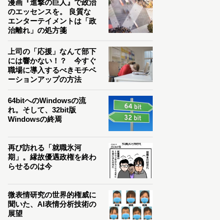
漫画『進撃の巨人』で政治
のエッセンスを。 良質な
エンターテイメントは「政
治離れ」の処方箋
上司の「応援」なんて部下
には響かない！？ 今すぐ
職場に導入するべきモチベ
ーションアップの方法
64bitへのWindowsの流
れ。そして、32bit版
Windowsの終焉
再び訪れる「就職氷河
期」。縁故優遇政権を終わ
らせるのは今
微表情研究の世界的権威に
聞いた、AI表情分析技術の
展望