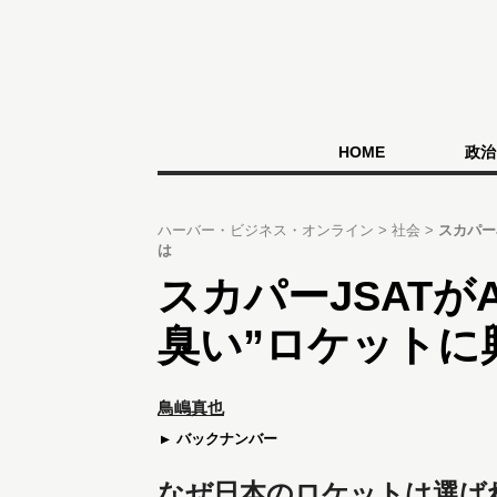
HOME
政治
ハーバー・ビジネス・オンライン
社会
スカパー
は
スカパーJSATが
臭い”ロケットに
鳥嶋真也
バックナンバー
なぜ日本のロケットは選ば