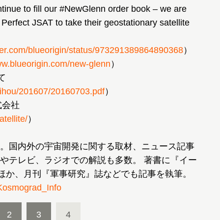
 to fill our #NewGlenn order book – we are
rfect JSAT to take their geostationary satellite
itter.com/blueorigin/status/973291389864890368
）
ww.blueorigin.com/new-glenn
）
て
kaihou/201607/20160703.pdf
）
式会社
tellite/
）
。国内外の宇宙開発に関する取材、ニュース記事
やテレビ、ラジオでの解説も多数。 著書に『イー
るほか、月刊『軍事研究』誌などでも記事を執筆。
osmograd_Info
2
3
4