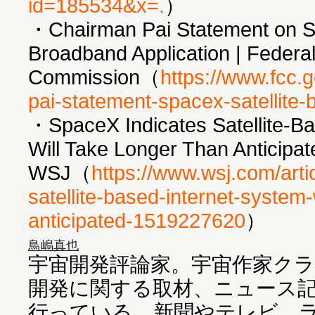
id=185534&x=.
）
・Chairman Pai Statement on Sp
Broadband Application | Feder
Commission（
https://www.fcc.
pai-statement-spacex-satellite-
・SpaceX Indicates Satellite-Ba
Will Take Longer Than Anticipat
WSJ（
https://www.wsj.com/arti
satellite-based-internet-system-
anticipated-1519227620
）
鳥嶋真也
宇宙開発評論家。宇宙作家ク
開発に関する取材、ニュース
行っている。新聞やテレビ、