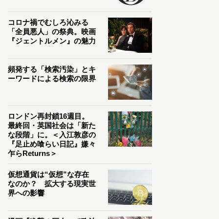
コロナ禍でむしろ沁みる
「全員悪人」の祭典。映画
『ジェントルメン』の魅力
頻発する「検索汚染」とキ
ーワードによる検索の限界
ロンドン再封鎖16週目。
最終回・英国社会は「新た
な段階」に。＜入江敦彦の
『足止め喰らい日記』嫌々
乍らReturns＞
仮想通貨は“仮想”な存在
なのか？ 拡大する現実世
界への影響