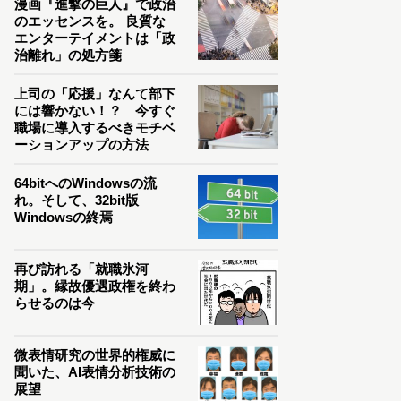
漫画『進撃の巨人』で政治
のエッセンスを。 良質な
エンターテイメントは「政
治離れ」の処方箋
上司の「応援」なんて部下
には響かない！？ 今すぐ
職場に導入するべきモチベ
ーションアップの方法
64bitへのWindowsの流
れ。そして、32bit版
Windowsの終焉
再び訪れる「就職氷河
期」。縁故優遇政権を終わ
らせるのは今
微表情研究の世界的権威に
聞いた、AI表情分析技術の
展望