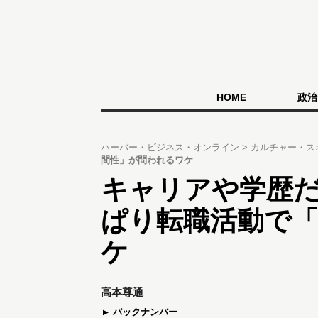
HOME
政治
ハーバー・ビジネス・オンライン
カルチャー・ス
間性」が問われるワケ
キャリアや学歴
ぱり転職活動で
ケ
高本尊通
バックナンバー