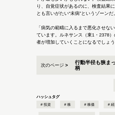
り、自覚症状があるのに、検査結果に
とも言いがたい“未病”というゾーンだ
「病気の範疇に入るまで悪化させない
ています。ルネサンス（東1・237
者が増加していくことになるでしょう
行動半径も狭ま
次のページ
柄
ハッシュタグ
投資
株
株価
経