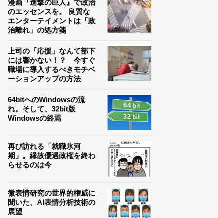
漫画『進撃の巨人』で政治
のエッセンスを。 良質な
エンターテイメントは「政
治離れ」の処方箋
上司の「応援」なんて部下
には響かない！？ 今すぐ
職場に導入するべきモチベ
ーションアップの方法
64bitへのWindowsの流
れ。そして、32bit版
Windowsの終焉
再び訪れる「就職氷河
期」。縁故優遇政権を終わ
らせるのは今
微表情研究の世界的権威に
聞いた、AI表情分析技術の
展望