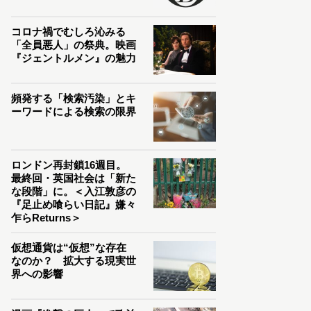
コロナ禍でむしろ沁みる
「全員悪人」の祭典。映画
『ジェントルメン』の魅力
頻発する「検索汚染」とキ
ーワードによる検索の限界
ロンドン再封鎖16週目。
最終回・英国社会は「新た
な段階」に。＜入江敦彦の
『足止め喰らい日記』嫌々
乍らReturns＞
仮想通貨は“仮想”な存在
なのか？ 拡大する現実世
界への影響