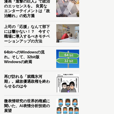
漫画『進撃の巨人』で政治
のエッセンスを。 良質な
エンターテイメントは「政
治離れ」の処方箋
上司の「応援」なんて部下
には響かない！？ 今すぐ
職場に導入するべきモチベ
ーションアップの方法
64bitへのWindowsの流
れ。そして、32bit版
Windowsの終焉
再び訪れる「就職氷河
期」。縁故優遇政権を終わ
らせるのは今
微表情研究の世界的権威に
聞いた、AI表情分析技術の
展望