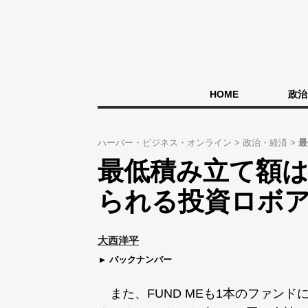
HOME
政治
ハーバー・ビジネス・オンライン
政治・経済
最
最低積み立て額は
られる投資ロボ
大西洋平
バックナンバー
また、FUND MEも1本のファンド