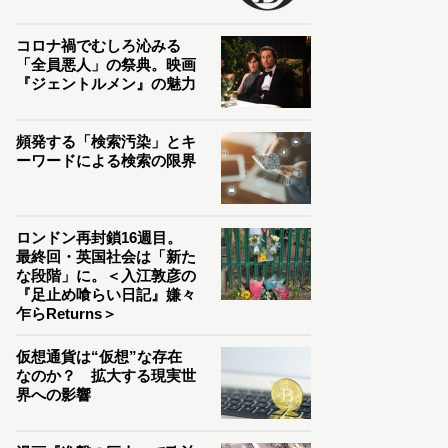
コロナ禍でむしろ沁みる
「全員悪人」の祭典。映画
『ジェントルメン』の魅力
頻発する「検索汚染」とキ
ーワードによる検索の限界
ロンドン再封鎖16週目。
最終回・英国社会は「新た
な段階」に。＜入江敦彦の
『足止め喰らい日記』嫌々
乍らReturns＞
仮想通貨は“仮想”な存在
なのか？ 拡大する現実世
界への影響