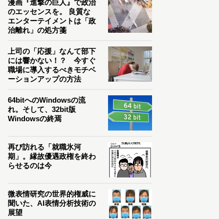
漫画『進撃の巨人』で政治
のエッセンスを。 良質な
エンターテイメントは「政
治離れ」の処方箋
上司の「応援」なんて部下
には響かない！？ 今すぐ
職場に導入するべきモチベ
ーションアップの方法
64bitへのWindowsの流
れ。そして、32bit版
Windowsの終焉
再び訪れる「就職氷河
期」。縁故優遇政権を終わ
らせるのは今
微表情研究の世界的権威に
聞いた、AI表情分析技術の
展望