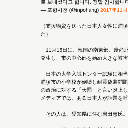
로 보내셨다고 합니다. 정말 감사합니
— 포항시청 (@inpohang)
2017年11
（支援物資を送った日本人女性に浦項
た）
11月15日に、韓国の南東部、慶尚北
発生し、市の中心部を始め大きな被害
日本の大学入試センター試験に相当
浦項市の小学校が倒壊し耐震偽装問題
の政治に対する「天罰」と言い炎上し
メディアでは、ある日本人が話題を呼
その人は、愛知県に住む岩田恵氏。