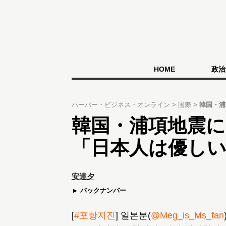
HOME
政治
ハーバー・ビジネス・オンライン
国際
韓国・浦
韓国・浦項地震
「日本人は優し
安達夕
バックナンバー
[
#포항지진
] 일본분(
@Meg_is_Ms_fan