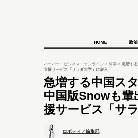
HOME
政治
ハーバー・ビジネス・オンライン
科学
急増する
支援サービス「サラダ大学」に潜入
急増する中国ス
中国版Snowも
援サービス「サ
ロボティア編集部