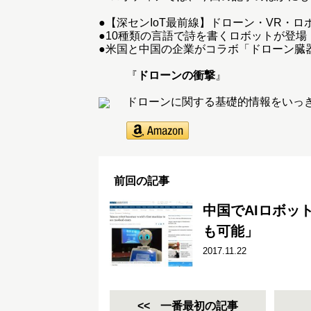
●
【深センIoT最前線】ドローン・VR・ロボッ
●
10種類の言語で詩を書くロボットが登場
●
米国と中国の企業がコラボ「ドローン臓
『
ドローンの衝撃
』
ドローンに関する基礎的情報をいっ
前回の記事
中国でAIロボッ
も可能」
2017.11.22
一番最初の記事