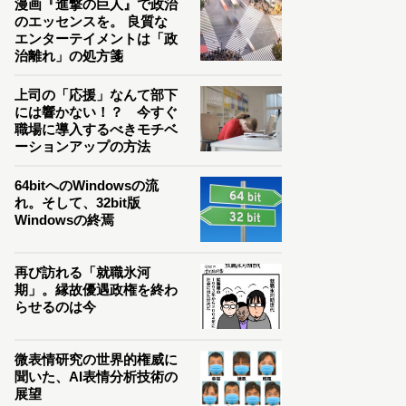
漫画『進撃の巨人』で政治
のエッセンスを。 良質な
エンターテイメントは「政
治離れ」の処方箋
上司の「応援」なんて部下
には響かない！？ 今すぐ
職場に導入するべきモチベ
ーションアップの方法
64bitへのWindowsの流
れ。そして、32bit版
Windowsの終焉
再び訪れる「就職氷河
期」。縁故優遇政権を終わ
らせるのは今
微表情研究の世界的権威に
聞いた、AI表情分析技術の
展望