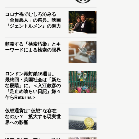
コロナ禍でむしろ沁みる
「全員悪人」の祭典。映画
『ジェントルメン』の魅力
頻発する「検索汚染」とキ
ーワードによる検索の限界
ロンドン再封鎖16週目。
最終回・英国社会は「新た
な段階」に。＜入江敦彦の
『足止め喰らい日記』嫌々
乍らReturns＞
仮想通貨は“仮想”な存在
なのか？ 拡大する現実世
界への影響