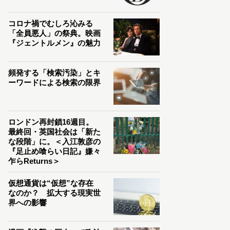
コロナ禍でむしろ沁みる
「全員悪人」の祭典。映画
『ジェントルメン』の魅力
頻発する「検索汚染」とキ
ーワードによる検索の限界
ロンドン再封鎖16週目。
最終回・英国社会は「新た
な段階」に。＜入江敦彦の
『足止め喰らい日記』嫌々
乍らReturns＞
仮想通貨は“仮想”な存在
なのか？ 拡大する現実世
界への影響