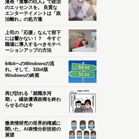
漫画『進撃の巨人』で政治
のエッセンスを。 良質な
エンターテイメントは「政
治離れ」の処方箋
上司の「応援」なんて部下
には響かない！？ 今すぐ
職場に導入するべきモチベ
ーションアップの方法
64bitへのWindowsの流
れ。そして、32bit版
Windowsの終焉
再び訪れる「就職氷河
期」。縁故優遇政権を終わ
らせるのは今
微表情研究の世界的権威に
聞いた、AI表情分析技術の
展望