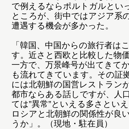
で例えるならポルトガルとい
ところが、街中ではアジア系
遭遇する機会が多かった。
「韓国、中国からの旅行者は
す。近さと西欧と比較した物
一方で、万景峰号が出てきて
も流れてきています。その証
には北朝鮮の国営レストランが
都市ならある話しですが、人口
ては”異常”といえる多さとい
ロシアと北朝鮮の関係性が良
うか」。（現地・駐在員）