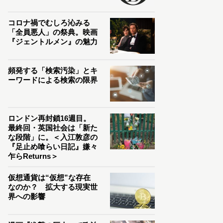
コロナ禍でむしろ沁みる
「全員悪人」の祭典。映画
『ジェントルメン』の魅力
頻発する「検索汚染」とキ
ーワードによる検索の限界
ロンドン再封鎖16週目。
最終回・英国社会は「新た
な段階」に。＜入江敦彦の
『足止め喰らい日記』嫌々
乍らReturns＞
仮想通貨は“仮想”な存在
なのか？ 拡大する現実世
界への影響