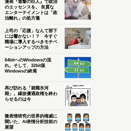
漫画『進撃の巨人』で政治
のエッセンスを。 良質な
エンターテイメントは「政
治離れ」の処方箋
上司の「応援」なんて部下
には響かない！？ 今すぐ
職場に導入するべきモチベ
ーションアップの方法
64bitへのWindowsの流
れ。そして、32bit版
Windowsの終焉
再び訪れる「就職氷河
期」。縁故優遇政権を終わ
らせるのは今
微表情研究の世界的権威に
聞いた、AI表情分析技術の
展望