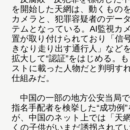
を開始した天網は、動くものを
カメラと、犯罪容疑者のデー
テムとなっている。AI監視カ
置が取り付けられており「信
きなり走り出す通行人」など
拡大して“認証”をはじめる。
ストに載った人物だと判明す
仕組みだ。
中国の一部の地方公安当局で
指名手配者を検挙した“成功例
が、中国のネット上では「天
くの子供がいまだ誘拐されて