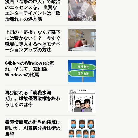
漫画『進撃の巨人』で政治
のエッセンスを。 良質な
エンターテイメントは「政
治離れ」の処方箋
上司の「応援」なんて部下
には響かない！？ 今すぐ
職場に導入するべきモチベ
ーションアップの方法
64bitへのWindowsの流
れ。そして、32bit版
Windowsの終焉
再び訪れる「就職氷河
期」。縁故優遇政権を終わ
らせるのは今
微表情研究の世界的権威に
聞いた、AI表情分析技術の
展望