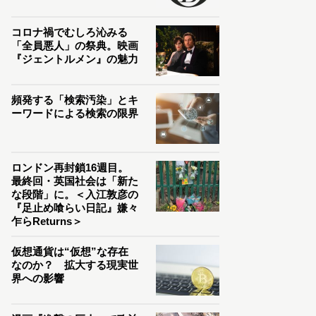
コロナ禍でむしろ沁みる
「全員悪人」の祭典。映画
『ジェントルメン』の魅力
頻発する「検索汚染」とキ
ーワードによる検索の限界
ロンドン再封鎖16週目。
最終回・英国社会は「新た
な段階」に。＜入江敦彦の
『足止め喰らい日記』嫌々
乍らReturns＞
仮想通貨は“仮想”な存在
なのか？ 拡大する現実世
界への影響