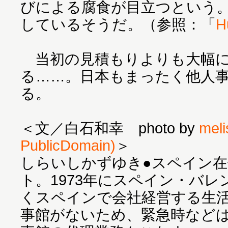
びによる腐食が目立つという。
しているそうだ。（参照：「
H
当初の見積もりよりも大幅に
る……。日本もまったく他人
る。
＜文／白石和幸 photo by
mel
PublicDomain)
＞
しらいしかずゆき●スペイン
ト。1973年にスペイン・バ
くスペインで会社経営する生
事館がないため、緊急時など