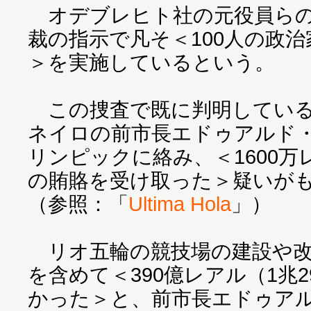
オデブレヒト社の元役員らの
裁の指示で凡そ＜100人の政
＞を実施しているという。
この捜査で既に判明している
ネイロの前市長エドゥアルド・
リンピックに絡み、＜1600万レ
の賄賂を受け取った＞疑いが
（参照：「
Ultima Hola
」）
リオ五輪の競技場の建設や改
を含めて＜390億レアル（1兆2
かった＞と、前市長エドゥア