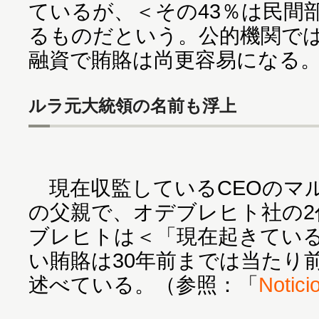
ているが、＜その43％は民間
るものだという。公的機関で
融資で賄賂は尚更容易になる
ルラ元大統領の名前も浮上
現在収監しているCEOのマ
の父親で、オデブレヒト社の2
ブレヒトは＜「現在起きてい
い賄賂は30年前までは当たり
述べている。（参照：「
Notici