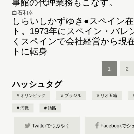
事館の代理業務もこなす。
白石和幸
しらいしかずゆき●スペイン
ト。1973年にスペイン・バ
くスペインで会社経営から現
トに転身
1
2
ハッシュタグ
オリンピック
ブラジル
リオ五輪
汚職
賄賂
Twitterでつぶやく
Facebookで