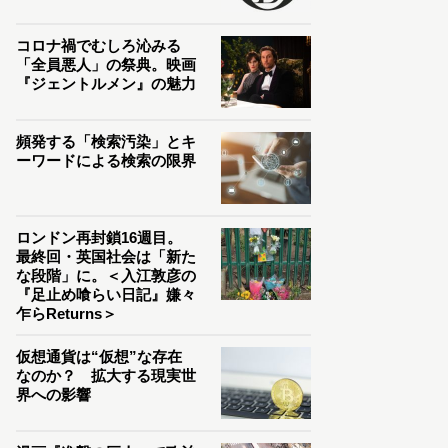
コロナ禍でむしろ沁みる
「全員悪人」の祭典。映画
『ジェントルメン』の魅力
頻発する「検索汚染」とキ
ーワードによる検索の限界
ロンドン再封鎖16週目。
最終回・英国社会は「新た
な段階」に。＜入江敦彦の
『足止め喰らい日記』嫌々
乍らReturns＞
仮想通貨は“仮想”な存在
なのか？ 拡大する現実世
界への影響