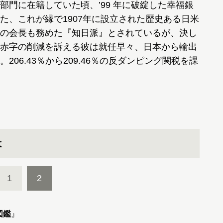
門に在籍していた頃、’99 年に破綻した幸福銀
た、これが縁で1907年に設立された歴史ある日米
の会長も務めた『知日派』とされているが、決し
赤字の削減を訴える彼は就任早々、日本から輸出
06.43％から209.46％の反ダンピング関税を課
は
1
2
図鑑
』