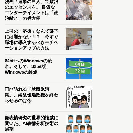
漫画『進撃の巨人』で政治
のエッセンスを。 良質な
エンターテイメントは「政
治離れ」の処方箋
上司の「応援」なんて部下
には響かない！？ 今すぐ
職場に導入するべきモチベ
ーションアップの方法
64bitへのWindowsの流
れ。そして、32bit版
Windowsの終焉
再び訪れる「就職氷河
期」。縁故優遇政権を終わ
らせるのは今
微表情研究の世界的権威に
聞いた、AI表情分析技術の
展望