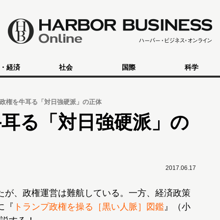
・経済
社会
国際
科学
政権を牛耳る「対日強硬派」の正体
牛耳る「対日強硬派」の
2017.06.17
たが、政権運営は難航している。一方、経済政策
に『
トランプ政権を操る［黒い人脈］図鑑
』（小