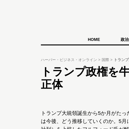
HOME
政治
ハーバー・ビジネス・オンライン
国際
トランプ
トランプ政権を
正体
トランプ大統領誕生から5か月がたっ
は今後、どう推移していくのか。5月